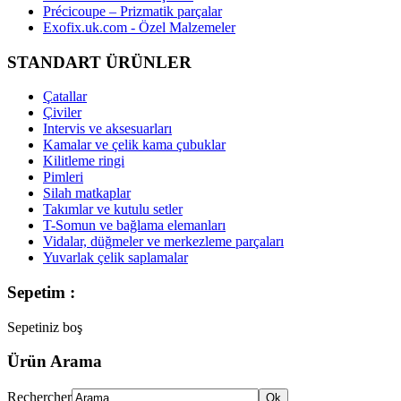
Précicoupe – Prizmatik parçalar
Exofix.uk.com - Özel Malzemeler
STANDART ÜRÜNLER
Çatallar
Çiviler
Intervis ve aksesuarları
Kamalar ve çelik kama çubuklar
Kilitleme ringi
Pimleri
Silah matkaplar
Takımlar ve kutulu setler
T-Somun ve bağlama elemanları
Vidalar, düğmeler ve merkezleme parçaları
Yuvarlak çelik saplamalar
Sepetim :
Sepetiniz boş
Ürün Arama
Rechercher