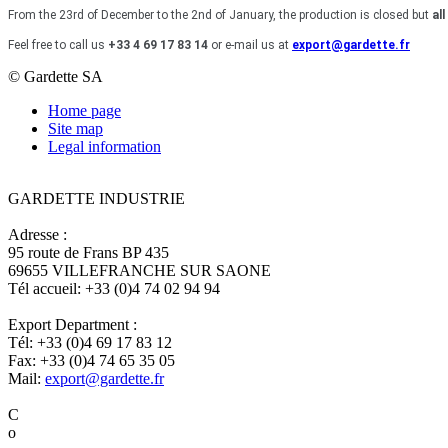
From the 23rd of December to the 2nd of January, the production is closed but
al
Feel free to call us
+33 4 69 17 83 14
or e-mail us at
export@gardette.fr
© Gardette SA
Home page
Site map
Legal information
GARDETTE INDUSTRIE
Adresse :
95 route de Frans BP 435
69655 VILLEFRANCHE SUR SAONE
Tél accueil:
+33 (0)4 74 02 94 94
Export Department :
Tél:
+33 (0)4 69 17 83 12
Fax:
+33 (0)4 74 65 35 05
Mail:
export@gardette.fr
C
o