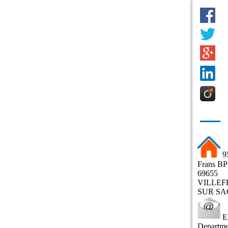
.
9
Frans BP
69655
VILLE
SUR S
E
Departme