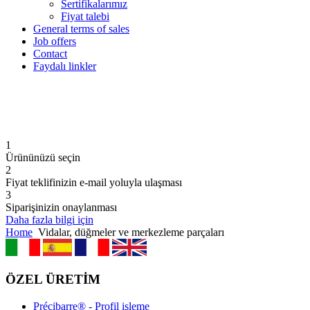
Sertifikalarımız
Fiyat talebi
General terms of sales
Job offers
Contact
Faydalı linkler
1
Ürününüzü seçin
2
Fiyat teklifinizin e-mail yoluyla ulaşması
3
Siparişinizin onaylanması
Daha fazla bilgi için
Home
Vidalar, düğmeler ve merkezleme parçaları
ÖZEL ÜRETİM
Précibarre® - Profil işleme