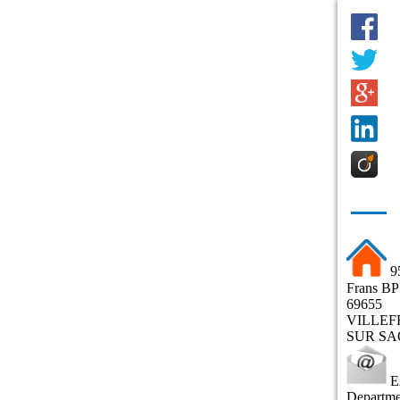
.
9
Frans BP
69655
VILLE
SUR S
E
Departme