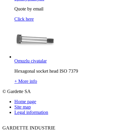
Quote by email
Click here
Omuzlu civatalar
Hexagonal socket head ISO 7379
+
More info
© Gardette SA
Home page
Site map
Legal information
GARDETTE INDUSTRIE